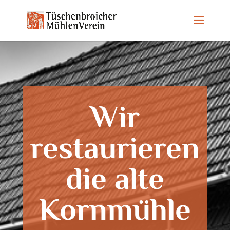
Wir
restaurieren
die alte
Kornmühle