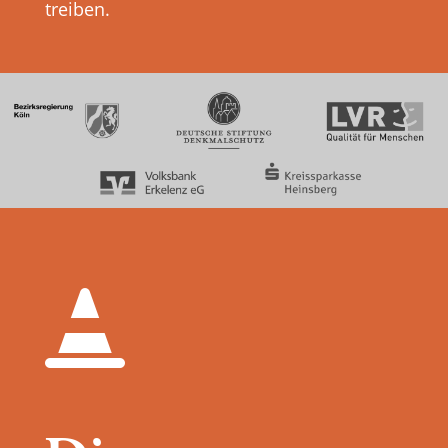
treiben.
